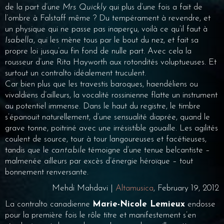
de la part d’une
Mrs Quickly
qui plus d’une fois a fait de
l’ombre à Falstaff même ? Du tempérament à revendre, et
un physique qui ne passe pas inaperçu, voilà ce qu’il faut à
Isabella
, qui les mène tous par le bout du nez, et fait sa
propre loi jusqu’au fin fond de nulle part. Avec cela la
rousseur d’une Rita Hayworth aux rotondités voluptueuses. Et
surtout un contralto idéalement truculent.
Car bien plus que les travestis baroques, haendéliens ou
vivaldiens d’ailleurs, la vocalité rossinienne flatte un instrument
au potentiel immense. Dans le haut du registre, le timbre
s’épanouit naturellement, d’une sensualité diaprée, quand le
grave tonne, poitriné avec une irrésistible gouaille. Les agilités
coulent de source, tour à tour langoureuses et facétieuses,
tandis que le
cantabile
témoigne d’une tenue belcantiste –
malmenée ailleurs par excès d’énergie héroïque – tout
bonnement renversante.
Mehdi Mahdavi |
Altamusica
, February 19, 2012
La contralto canadienne
Marie-Nicole Lemieux
endosse
pour la première fois le rôle titre et manifestement s’en