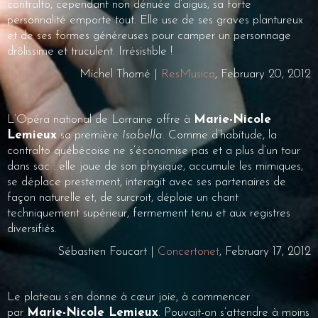
contralto, cependant non dénuée d’aigus, sa forte
personnalité emporte tout. Elle use de ses graves plantureux
et de ses formes généreuses pour camper un personnage
drôlissime et truculent. Irrésistible !
Michel Thomé |
ResMusica
, February 20, 2012
L’Opéra national de Lorraine offre à
Marie-Nicole
Lemieux
sa première
Isabella
. Comme d’habitude, la
contralto québécoise ne s’économise pas et a plus d’un tour
dans sac : elle joue de son physique, accumule les mimiques,
se déplace prestement, interagit avec ses partenaires de
façon naturelle et, de surcroit, déploie un chant
techniquement supérieur, fermement tenu et aux registres
diversifiés.
Sébastien Foucart |
Concertonet
, February 17, 2012
Le plateau s’en donne à cœur joie, à commencer
par
Marie-Nicole Lemieux
. Pouvait-on s’attendre à moins