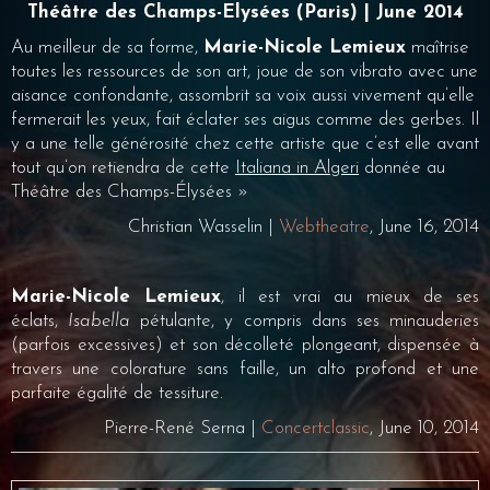
Théâtre des Champs-Elysées (Paris) | June 2014
Au meilleur de sa forme,
Marie-Nicole Lemieux
maîtrise
toutes les ressources de son art, joue de son vibrato avec une
aisance confondante, assombrit sa voix aussi vivement qu’elle
fermerait les yeux, fait éclater ses aigus comme des gerbes. Il
y a une telle générosité chez cette artiste que c’est elle avant
tout qu’on retiendra de cette
Italiana in Algeri
donnée au
Théâtre des Champs-Élysées »
Christian Wasselin |
Webtheatre
, June 16, 2014
Marie-Nicole Lemieux
, il est vrai au mieux de ses
éclats,
Isabella
pétulante, y compris dans ses minauderies
(parfois excessives) et son décolleté plongeant, dispensée à
travers une colorature sans faille, un alto profond et une
parfaite égalité de tessiture.
Pierre-René Serna |
Concertclassic
, June 10, 2014