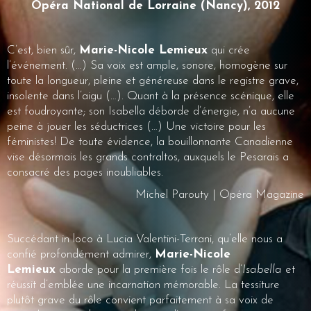
Opéra National de Lorraine (Nancy), 2012
C’est, bien sûr,
Marie-Nicole Lemieux
qui crée
l’événement. (…) Sa voix est ample, sonore, homogène sur
toute la longueur, pleine et généreuse dans le registre grave,
insolente dans l’aigu (…). Quant à la présence scénique, elle
est foudroyante; son Isabella déborde d’énergie, n’a aucune
peine à jouer les séductrices (…) Une victoire pour les
féministes! De toute évidence, la bouillonnante Canadienne
vise désormais les grands contraltos, auxquels le Pesarais a
consacré des pages inoubliables.
Michel Parouty | Opéra Magazine
Succédant in loco à Lucia Valentini-Terrani, qu’elle nous a
confié profondément admirer,
Marie-Nicole
Lemieux
aborde pour la première fois le rôle d’
Isabella
et
réussit d’emblée une incarnation mémorable. La tessiture
plutôt grave du rôle convient parfaitement à sa voix de