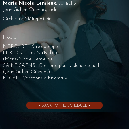
Marie-Nicole Lemieux
, contralto
Jean-Guihen Queyras, cellist
Orchestre Métropolitain
Program
MERCURE : Kaléidoscope
BERLIOZ : Les Nuits d’été
(Marie-Nicole Lemieux)
SAINT-SAËNS : Concerto pour violoncelle no 1
(Jean-Guihen Queyras)
ELGAR : Variations « Enigma »
• BACK TO THE SCHEDULE •