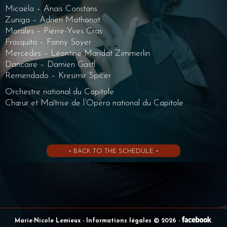
Micaëla – Anaïs Constans
Zuniga – Adrien Mathonat
Morales – Pierre-Yves Cras
Frasquita – Fanny Soyer
Mercedes – Léontine Maridat Zimmerlin
Dancaire – Damien Gastl
Remendado – Kresimir Spicer
Orchestre national du Capitole
Chœur et Maîtrise de l’Opéra national du Capitole
• BACK TO THE SCHEDULE •
Marie-Nicole Lemieux
- Informations légales © 2026
-