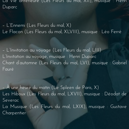
La Vie antérieure (Les Fleurs du mal, XII), musique : Henri
Duparc
– L’Ennemi (Les Fleurs du mal, X)
Le Flacon (Les Fleurs du mal, XLVIII), musique : Léo Ferré
– L’Invitation au voyage (Les Fleurs du mal, LIII)
L’Invitation au voyage, musique : Henri Duparc
Chant d’automne (Les Fleurs du mal, LVI), musique : Gabriel
Fauré
– À une heure du matin (Le Spleen de Paris, X)
Les Hiboux (Les Fleurs du mal, LXVII), musique : Déodat de
Severac
La Musique (Les Fleurs du mal, LXIX), musique : Gustave
Charpentier