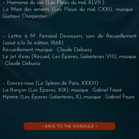
– Harmonie du soir (Les Fleurs du mal, XLVII )
La Mort des amants (Les Fleurs du mal, CXXI), musique :
Gustave Charpentier
– Lettre à M. Fernand Desnoyers, suivi de Recueillement
(ajout à la 3e édition, 1868)
Recueillement, musique : Claude Debussy
Le Jet d’eau (Recueil, Les Épaves, Galanteries VIII), musique
: Claude Debussy
– Enivrez-vous (Le Spleen de Paris, XXXIII)
La Rançon (Les Épaves, XIX), musique : Gabriel Fauré
Hymne (Les Épaves Galanteries, X), musique : Gabriel Fauré
• BACK TO THE SCHEDULE •