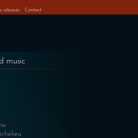
s releases
Contact
nd music
me
ichelieu