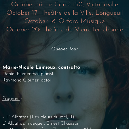
October 16: Le Carré 150, Victoriaville
October 17: Théâtre de la Ville, Longueuil
October 18: Orford Musique
October 20: Théâtre du Vieux-Terrebonne
Québec Tour
Marie-Nicole Lemieux, contralto
Daniel Blumenthal, pianist
Raymond Cloutier, actor
Program
:
– L’ Albatros (Les Fleurs du mal, II)
L’ Albatros, musique : Ernest Chausson