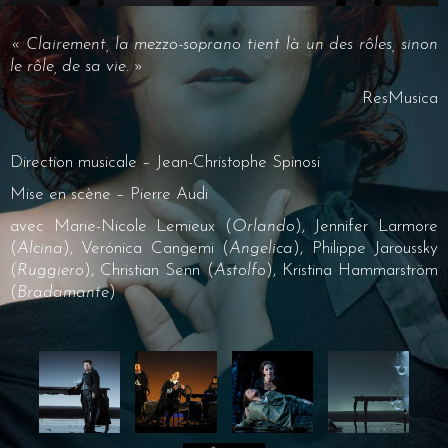
« Clairement, la mezzo-soprano tient là un des rôles, sinon
le rôle, de sa vie. »
ResMusica
Direction musicale – Jean-Christophe Spinosi
Mise en scène – Pierre Audi
avec Marie-Nicole Lemieux (
Orlando
), Jennifer Larmore
(
Alcina
), Verónica Cangemi (
Angelica
), Philippe Jaroussky
(
Ruggiero
), Christian Senn (
Astolfo
), Kristina Hammarström
(
Bradamante
)