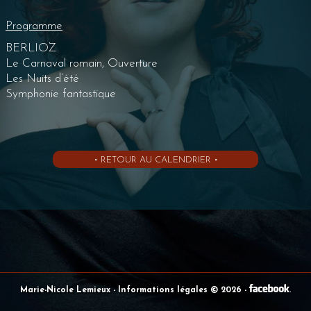
Programme
BERLIOZ
Le Carnaval romain, Ouverture
Les Nuits d’été
Symphonie fantastique
• RETOUR AU CALENDRIER •
Marie-Nicole Lemieux
- Informations légales © 2026
-