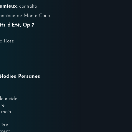
Lemieux
, contralto
rmonique de Monte-Carlo
its d’Été, Op.7
la Rose
élodies Persanes
deur vide
ire
n main
ière
ement