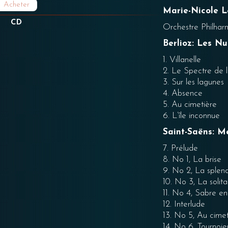
Acheter
Marie-Nicole 
CD
Orchestre Philha
Berlioz: Les Nu
1. Villanelle
2. Le Spectre de 
3. Sur les lagunes
4. Absence
5. Au cimetière
6. L’île inconnue
Saint-Saëns: M
7. Prélude
8. No 1, La brise
9. No 2, La splen
10. No 3, La solita
11. No 4, Sabre e
12. Interlude
13. No 5, Au cimet
14. No 6, Tournoi