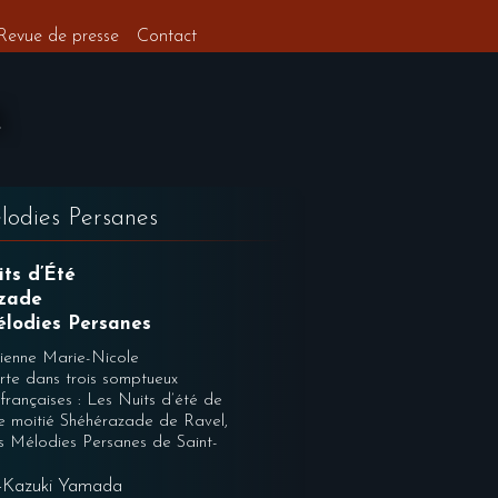
Revue de presse
Contact
élodies Persanes
its d’Été
azade
élodies Persanes
ienne Marie-Nicole
te dans trois somptueux
françaises : Les Nuits d’été de
te moitié Shéhérazade de Ravel,
es Mélodies Persanes de Saint-
 -Kazuki Yamada