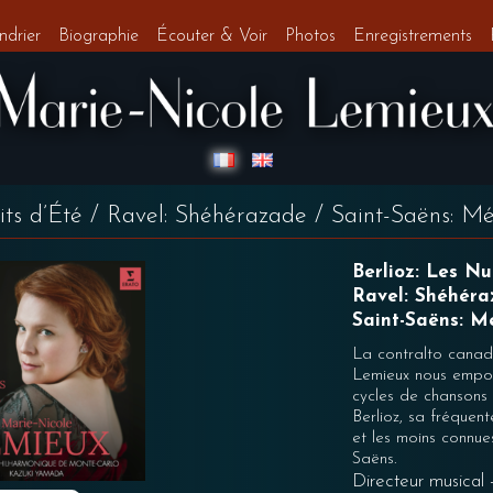
ndrier
Biographie
Écouter & Voir
Photos
Enregistrements
its d’Été / Ravel: Shéhérazade / Saint-Saëns: M
Berlioz: Les Nu
Ravel: Shéhér
Saint-Saëns: M
La contralto canad
Lemieux nous empor
cycles de chansons 
Berlioz, sa fréquen
et les moins connu
Saëns.
Directeur musical