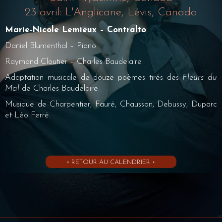
23 avril: L'Anglicane, Lévis, Canada
Marie-Nicole Lemieux – Contralto
Daniel Blumenthal – Piano
Raymond Cloutier – Charles Baudelaire
Adaptation musicale de douze poèmes tirés des
Fleurs du
Mal
de Charles Baudelaire.
Musique de Charpentier, Fauré, Chausson, Debussy, Duparc
et Léo Ferré.
• RETOUR AU CALENDRIER •