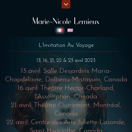
L’Invitation Au Voyage
13, 16, 21, 22 & 23 avril 2023
13 avril: Salle Desjardins Maria-
Chapdelaine, Dolbeau-Mistassini, Canada
16 avril: Théâtre Hector-Charland,
l'Assomption, Canada
21 avril: Théâtre Outremont, Montréal,
Canada
22 avril: Centre des Arts Juliette-Lasonde,
Saint-Hyacinthe, Canada