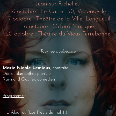
Jean-sur-Richelieu
16 octobre : Le Carré 150, Victoriaville
17 octobre : Théâtre de la Ville, Longueuil
18 octobre : Orford Musique
20 octobre : Théâtre du Vieux-Terrebonne
Tournée québécoise
Marie-Nicole Lemieux
, contralto
Daniel Blumenthal, pianiste
Raymond Cloutier, comédien
Programme
:
– L’ Albatros (Les Fleurs du mal, II)