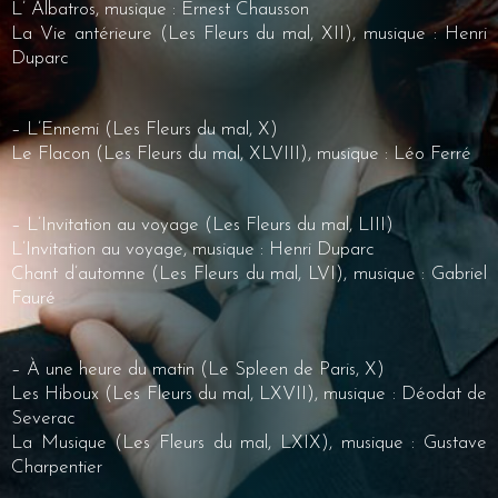
L’ Albatros, musique : Ernest Chausson
La Vie antérieure (Les Fleurs du mal, XII), musique : Henri
Duparc
– L’Ennemi (Les Fleurs du mal, X)
Le Flacon (Les Fleurs du mal, XLVIII), musique : Léo Ferré
– L’Invitation au voyage (Les Fleurs du mal, LIII)
L’Invitation au voyage, musique : Henri Duparc
Chant d’automne (Les Fleurs du mal, LVI), musique : Gabriel
Fauré
– À une heure du matin (Le Spleen de Paris, X)
Les Hiboux (Les Fleurs du mal, LXVII), musique : Déodat de
Severac
La Musique (Les Fleurs du mal, LXIX), musique : Gustave
Charpentier