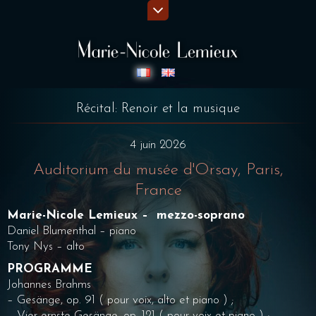
Récital: Renoir et la musique
4 juin 2026
Auditorium du musée d'Orsay, Paris,
France
Marie-Nicole Lemieux – mezzo-soprano
Daniel Blumenthal – piano
Tony Nys – alto
PROGRAMME
Johannes Brahms
– Gesänge, op. 91 ( pour voix, alto et piano ) ;
– Vier ernste Gesänge, op. 121 ( pour voix et piano ) ;