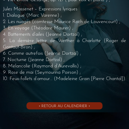
Jules Massenet – Expressions lyriques
1. Dialogue (Marc Varenne) ;
2. Les nuages (comtesse Maurice Roch de Louvencourt) ;
3. En voyage (Théodore Maurer) ;
4. Battements d’ailes (Jeanne Dortzal) ;
5. La dernière lettre de Werther à Charlotte (Roger de
Gontaut-Biron) ;
6. Comme autrefois (Jeanne Dortzal) ;
7. Nocturne (Jeanne Dortzal) ;
8. Mélancolie (Raymond d’Aurevallis) ;
9. Rose de mai (Seymourina Poirson) ;
10. Feux-follets d’amour… (Madeleine Grain [Pierre Chantal]).
• RETOUR AU CALENDRIER •