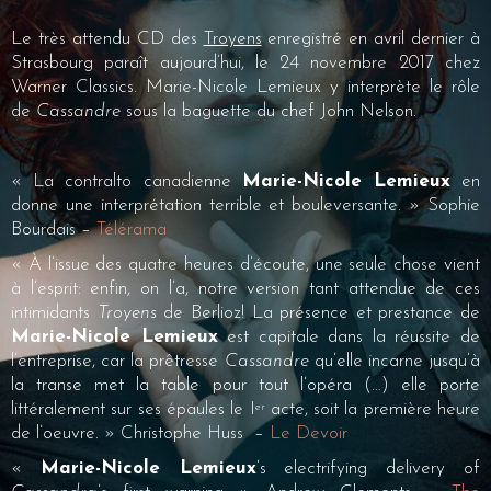
Le très attendu CD des
Troyens
enregistré en avril dernier à
Strasbourg paraît aujourd’hui, le 24 novembre 2017 chez
Warner Classics. Marie-Nicole Lemieux y interprète le rôle
de
Cassandre
sous la baguette du chef John Nelson.
« La contralto canadienne
Marie-Nicole ­Lemieux
en
donne une interprétation terrible et bouleversante. » Sophie
Bourdais –
Télérama
« À l’issue des quatre heures d’écoute, une seule chose vient
à l’esprit: enfin, on l’a, notre version tant attendue de ces
intimidants
Troyens
de Berlioz! La présence et prestance de
Marie-Nicole Lemieux
est capitale dans la réussite de
l’entreprise, car la prêtresse
Cassandre
qu’elle incarne jusqu’à
la transe met la table pour tout l’opéra (…) elle porte
littéralement sur ses épaules le I
acte, soit la première heure
er
de l’oeuvre. » Christophe Huss –
Le Devoir
«
Marie-Nicole Lemieux
’s electrifying delivery of