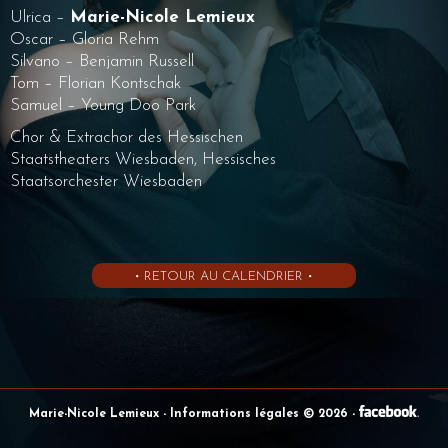
Ulrica –
Marie-Nicole Lemieux
Oscar – Gloria Rehm
Silvano – Benjamin Russell
Tom – Florian Kontschak
Samuel – Young Doo Park
Chor & Extrachor des Hessischen
Staatstheaters Wiesbaden, Hessisches
Staatsorchester Wiesbaden
• RETOUR AU CALENDRIER •
Marie-Nicole Lemieux
- Informations légales © 2026
-