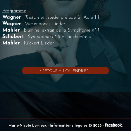
Programme
Wagner
:
Tristan et Isolde
, prélude à l’Acte III
Wagner
: Wesendonck Lieder
Mahler
: Blumine, extrait de la
Symphonie n° 1
Schubert
:
Symphonie n° 8
« Inachevée »
Mahler
: Rückert Lieder
• RETOUR AU CALENDRIER •
Marie-Nicole Lemieux
- Informations légales © 2026
-