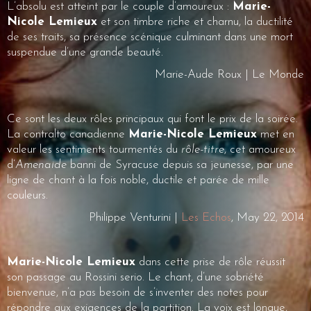
L’absolu est atteint par le couple d’amoureux :
Marie-
Nicole Lemieux
et son timbre riche et charnu, la ductilité
de ses traits, sa présence scénique culminant dans une mort
suspendue d’une grande beauté.
Marie-Aude Roux | Le Monde
Ce sont les deux rôles principaux qui font le prix de la soirée.
La contralto canadienne
Marie-Nicole Lemieux
met en
valeur les sentiments tourmentés du
rôle-titre
, cet amoureux
d’
Amenaide
banni de Syracuse depuis sa jeunesse, par une
ligne de chant à la fois noble, ductile et parée de mille
couleurs.
Philippe Venturini |
Les Echos
, May 22, 2014
Marie-Nicole Lemieux
dans cette prise de rôle réussit
son passage au Rossini serio. Le chant, d’une sobriété
bienvenue, n’a pas besoin de s’inventer des notes pour
répondre aux exigences de la partition. La voix est longue,