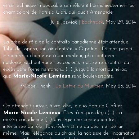
et sa technique impeccable se mêlaient harmonieusement au
chant coloré de Patrizia Ciofi, qui jouait
Amenaide
.
Julie Jozwiak |
Bachtrack
, May 29, 2014
La prise de rôle de la contralto canadienne était attendue.
Tube de l’opéra, son air d’entrée « O patria… Di tanti palpiti…
» montre la chanteuse à son meilleur, phrasant avec
noblesse, sachant varier les couleurs mais se refusant à tout
excès dans l’ornementation… (…) Jusqu’à la mort du héros,
que
Marie-Nicole Lemieux
rend bouleversante.
Philippe Thanh |
La Lettre du Musicien
, May 23, 2014
On attendait surtout, à vrai dire, le duo Patrizia Ciofi et
Marie-Nicole Lemieux
. Elles n’ont pas déçu (…) La
mezzo canadienne (…) privilégie une conception très
intériorisée du rôle,
Tancrède
victime du destin et de lui-
même. Mais l’élégance du phrasé, la noblesse de l’incarnation