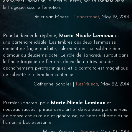
emportent l’adhésion, la mort du héros, par sa sobriété dans
le tragique, suscite l’émotion.
Didier van Moere |
Concertonet
, May 19, 2014
Pour lui donner la réplique,
Marie-Nicole Lemieux
est
une partenaire idéale. Les timbres des deux femmes se
marient de façon parfaite, culminant dans un sublime duo
d’amour au deuxième acte. Le rôle de
Tancredi
, surtout dans
le finale tragique de Ferrare, donne lieu à très peu de
déchaînements pyrotechniques, et la contralto est magnifique
de sobriété et d’émotion contenue.
Catherine Scholler |
ResMusica
, May 22, 2014
Premier
Tancredi
pour
Marie-Nicole Lemieux
et
nouveau succès : phrasé avec art et délicatesse par une voix
de bronze chaleureuse et généreuse, ce héros déborde d’une
humanité bouleversante.
Michel Parouty |
Diapason
, May 20, 2014