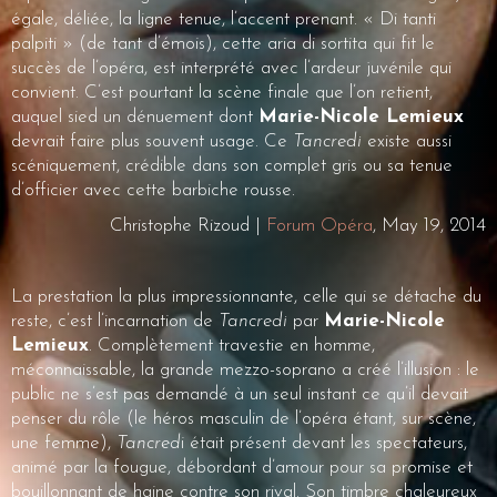
égale, déliée, la ligne tenue, l’accent prenant. « Di tanti
palpiti » (de tant d’émois), cette aria di sortita qui fit le
succès de l’opéra, est interprété avec l’ardeur juvénile qui
convient. C’est pourtant la scène finale que l’on retient,
auquel sied un dénuement dont
Marie-Nicole Lemieux
devrait faire plus souvent usage. Ce
Tancredi
existe aussi
scéniquement, crédible dans son complet gris ou sa tenue
d’officier avec cette barbiche rousse.
Christophe Rizoud |
Forum Opéra
, May 19, 2014
La prestation la plus impressionnante, celle qui se détache du
reste, c’est l’incarnation de
Tancredi
par
Marie-Nicole
Lemieux
. Complètement travestie en homme,
méconnaissable, la grande mezzo-soprano a créé l’illusion : le
public ne s’est pas demandé à un seul instant ce qu’il devait
penser du rôle (le héros masculin de l’opéra étant, sur scène,
une femme),
Tancred
i était présent devant les spectateurs,
animé par la fougue, débordant d’amour pour sa promise et
bouillonnant de haine contre son rival. Son timbre chaleureux