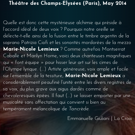
Théâtre des Champs-Elysées (Paris), May 2014
Quelle est donc cette mystérieuse alchimie qui préside à
l’accord idéal de deux voix ? Pourquoi notre oreille se
délecte-t-elle ainsi de la fusion entre le timbre argentin de la
soprano Patrizia Ciofi et les sonorités mordorées de la mezzo
Marie-Nicole Lemieux
? Comme autrefois Montserrat
Caballé et Marilyn Horne, voici deux chanteuses magnifiques
qui « font équipe » pour hisser leur art sur les cimes de
l’Olympe lyrique. (…) Artiste généreuse, voix ample et facile
sur l’ensemble de la tessiture,
Marie-Nicole Lemieux
a
considérablement peaufiné l’unité entre les divers registres de
sa voix, du plus grave aux aigus dardés comme de
chevaleresques épées. Il faut (…) se laisser emporter par une
musicalité sans affectation qui convient si bien au
tempérament mélancolique de
Tancrède
.
Emmanuelle Giuliani | La Croix