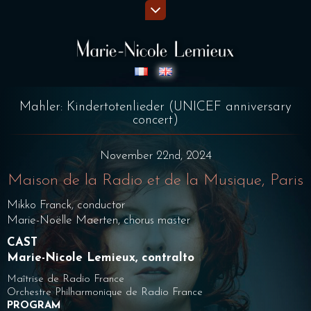
Mahler: Kindertotenlieder (UNICEF anniversary
concert)
November 22nd, 2024
Maison de la Radio et de la Musique, Paris
Mikko Franck, conductor
Marie-Noëlle Maerten, chorus master
CAST
Marie-Nicole Lemieux,
contralto
Maîtrise de Radio France
Orchestre Philharmonique de Radio France
PROGRAM