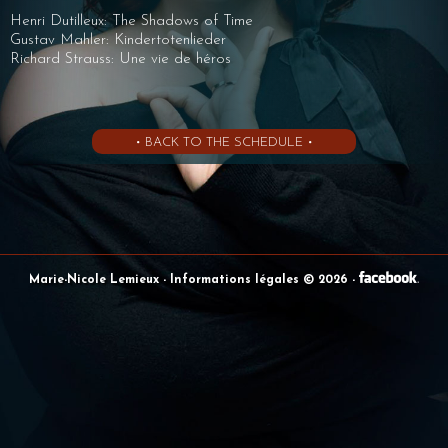
Henri Dutilleux: The Shadows of Time
Gustav Mahler: Kindertotenlieder
Richard Strauss: Une vie de héros
• BACK TO THE SCHEDULE •
Marie-Nicole Lemieux
- Informations légales © 2026
-