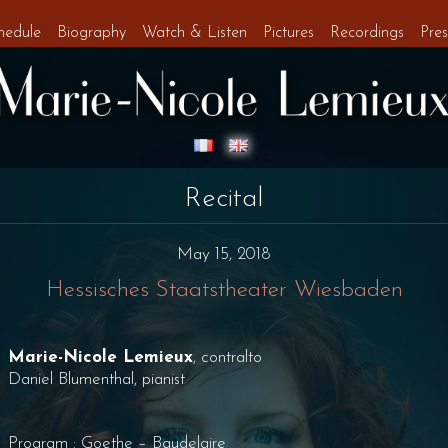
hedule
Biography
Watch & Listen
Pictures
Recordings
Pres
Recital
May 15, 2018
Hessisches Staatstheater Wiesbaden
Marie-Nicole Lemieux
, contralto
Daniel Blumenthal, pianist
Program : Goethe – Baudelaire