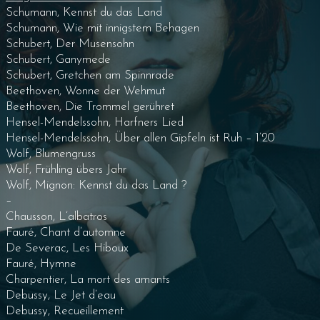
Schumann, Kennst du das Land
Schumann, Wie mit innigstem Behagen
Schubert, Der Musensohn
Schubert, Ganymede
Schubert, Gretchen am Spinnrade
Beethoven, Wonne der Wehmut
Beethoven, Die Trommel gerühret
Hensel-Mendelssohn, Harfners Lied
Hensel-Mendelssohn, Über allen Gipfeln ist Ruh – 1’20
Wolf, Blumengruss
Wolf, Frühling übers Jahr
Wolf, Mignon: Kennst du das Land ?
–
Chausson, L’albatros
Fauré, Chant d’automne
De Severac, Les Hiboux
Fauré, Hymne
Charpentier, La mort des amants
Debussy, Le Jet d’eau
Debussy, Recueillement