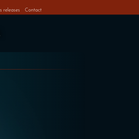
s releases
Contact