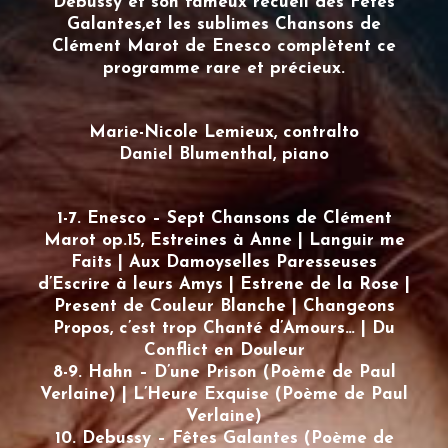
Debussy et son fameux recueil des Fêtes
Galantes,et les sublimes Chansons de
Clément Marot de Enesco complètent ce
programme rare et précieux.
Marie-Nicole Lemieux, contralto
Daniel Blumenthal, piano
1-7. Enesco – Sept Chansons de Clément
Marot op.15, Estreines à Anne | Languir me
Faits | Aux Damoyselles Paresseuses
d’Escrire à leurs Amys | Estrene de la Rose |
Present de Couleur Blanche | Changeons
Propos, c’est trop Chanté d’Amours… | Du
Conflict en Douleur
8-9. Hahn – D’une Prison (Poème de Paul
Verlaine) | L’Heure Exquise (Poème de Paul
Verlaine)
10. Debussy – Fêtes Galantes (Poème de