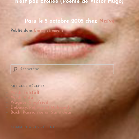
n’est pas Etoilée (Poème de Victor Hugo)
Paru le 5 octobre 2005 chez
Naïve
Publié dans
Enregistrement
R
e
c
h
e
ARTICLES RÉCENTS
r
Verdi: Falstaff
c
Verdi: Aida
h
Wagner: Siegfried
e
Debussy: Pelléas et Mélisande
Bach: Passion selon Saint-Jean
COMMENTAIRES RÉCENTS