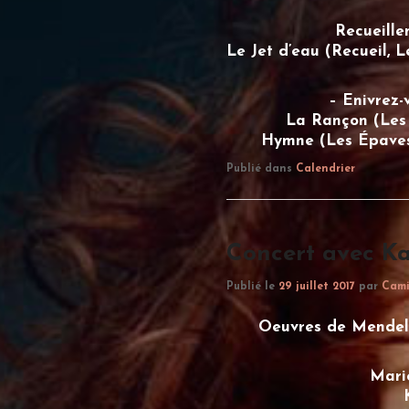
Recueille
Le Jet d’eau (Recueil, 
– Enivrez-
La Rançon (Les 
Hymne (Les Épaves 
Publié dans
Calendrier
Concert avec K
Publié le
29 juillet 2017
par
Cami
Oeuvres de Mendel
Mari