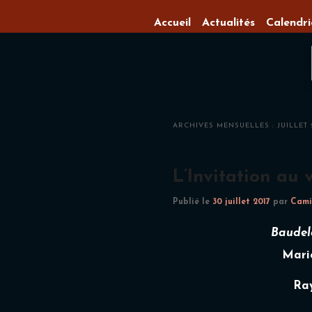
Menu
Aller
Aller
Accueil
Actualités
Calendri
principal
au
au
contenu
contenu
principal
secondaire
ARCHIVES MENSUELLES :
JUILLET 
L’Invitation au
Publié le
30 juillet 2017
par
Cami
Baudela
Mari
Ra