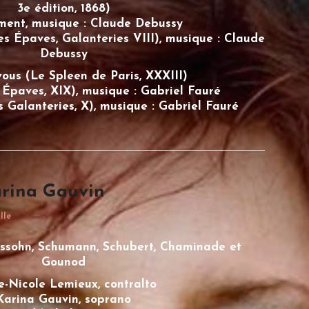
3e édition, 1868)
ment, musique : Claude Debussy
Les Épaves, Galanteries VIII), musique : Claude
Debussy
vous (Le Spleen de Paris, XXXIII)
Épaves, XIX), musique : Gabriel Fauré
Galanteries, X), musique : Gabriel Fauré
arina Gauvin
lle
ssohn, Schumann, Schubert, Chaminade et
Gounod
e-Nicole Lemieux
, contralto
Karina Gauvin, soprano