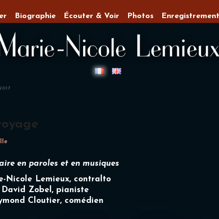
er
Biographie
Écouter & Voir
Photos
Enregistrement
2017
 voyage
lle
ire en paroles et en musiques
e-Nicole Lemieux
, contralto
David Zobel, pianiste
ymond Cloutier, comédien