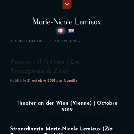
ARCHIVES MENSUELLES :
OCTOBRE 2012
Puccini : Il Trittico (Zia
Principessa & Zita)
Publié le
21 octobre 2012
par
Camille
Theater an der Wien (Vienne) | Octobre
2012
Straordinaria
Marie-Nicole Lemieux
(
Zia