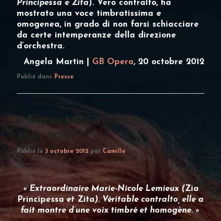
Principessa
e
Zita
). Vero contralto, ha
mostrato una voce timbratissima e
omogenea, in grado di non farsi schiacciare
da certe intemperanze della direzione
d’orchestra.
Angela Martin |
GB Opera
, 20 octobre 2012
Publié dans
Presse
Il Trittico | Theater an der
Wien, 2012
Publié le
3 octobre 2012
par
Camille
« Extraordinaire
Marie-Nicole Lemieux
(
Zia
Principessa
et
Zita
). Véritable contralto, elle a
fait montre d’une voix timbré et homogène. »