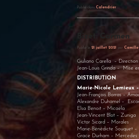
Publié dans
Calendrier
Bizet: Carmen
Publié le
21 juillet 2021
par
Camille
Giuliano Carella – Direction
Jean-Louis Grinda – Mise e
DISTRIBUTION
Marie-Nicole Lemieux 
Jean-François Borras – Ama
Alexandre Duhamel – Escam
Elsa Benoit – Micaëla
Jean-Vincent Blot – Zuniga
Victor Sicard – Morales
Marie-Bénédicte Souquet – 
Grace Durham – Mercedes