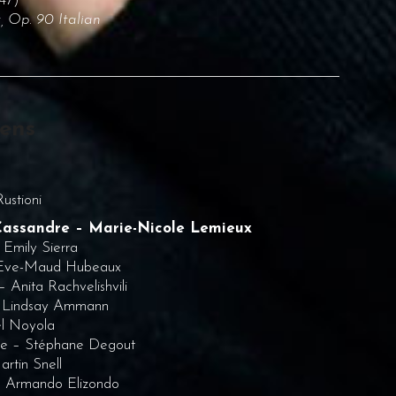
47)
 Op. 90 Italian
yens
ustioni
Cassandre – Marie-Nicole Lemieux
 Emily Sierra
 Eve-Maud Hubeaux
 Anita Rachvelishvili
– Lindsay Ammann
el Noyola
be – Stéphane Degout
rtin Snell
– Armando Elizondo