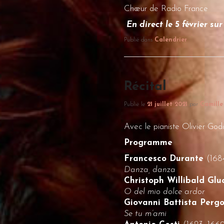
Chœur de Radio France
En direct le 5 février s
Publié dans
Calendrier
Récital
Publié le
21 juillet 2021
par
Camille
Avec le pianiste Olivier God
P
rogramme
Francesco Durante
(168
Danza, danza
Christoph Willibald Gl
O del mio dolce ardor
Giovanni Battista Perg
Se tu m’ami