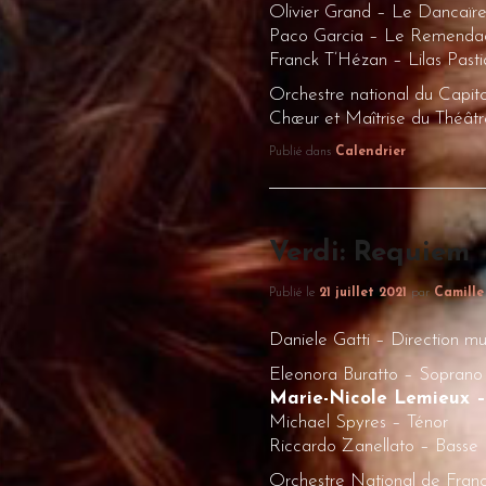
Olivier Grand – Le Dancaïr
Paco Garcia – Le Remenda
Franck T’Hézan – Lilas Pasti
Orchestre national du Capit
Chœur et Maîtrise du Théâtr
Publié dans
Calendrier
Verdi: Requiem
Publié le
21 juillet 2021
par
Camille
Daniele Gatti – Direction mu
Eleonora Buratto – Soprano
Marie-Nicole Lemieux –
Michael Spyres – Ténor
Riccardo Zanellato – Basse
Orchestre National de Fran