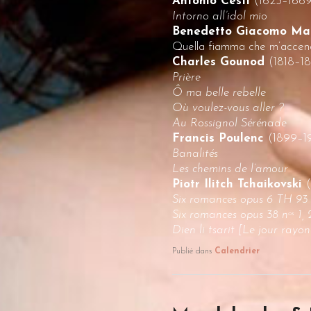
Antonio Cesti
(1623–166
Intorno all’idol mio
Benedetto Giacomo Ma
Quella fiamma che m’accen
Charles Gounod
(1818–1
Prière
Ô ma belle rebelle
Où voulez-vous aller ?
Au Rossignol Sérénade
Francis Poulenc
(1899–1
Banalités
Les chemins de l’amour
Piotr Ilitch Tchaikovski
Six romances opus 6 TH 93 
Six romances opus 38 n
1, 
os
Dien li tsarit [Le jour rayo
Publié dans
Calendrier