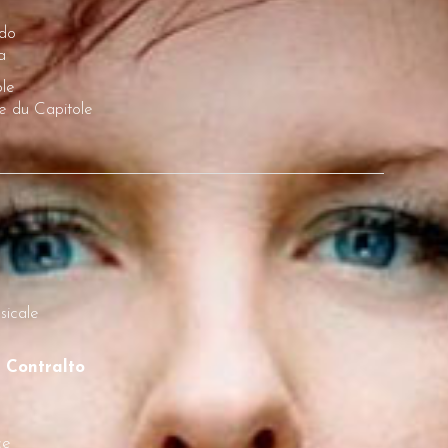
e
do
a
ole
e du Capitole
sicale
 Contralto
ce