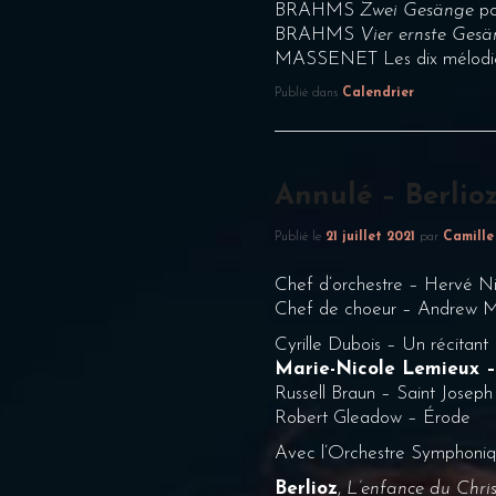
BRAHMS
Zwei Gesänge
pou
BRAHMS
Vier ernste Ges
MASSENET Les dix mélodies
Publié dans
Calendrier
Annulé – Berlioz
Publié le
21 juillet 2021
par
Camille
Chef d’orchestre – Hervé N
Chef de choeur – Andrew M
Cyrille Dubois – Un récitant
Marie-Nicole Lemieux –
Russell Braun – Saint Joseph
Robert Gleadow – Érode
Avec l’Orchestre Symphoniq
Berlioz
,
L’enfance du Chris