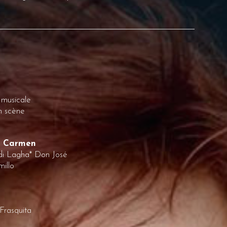
 musicale
n scène
– Carmen
di Lagha* Don José
illo
Frasquita