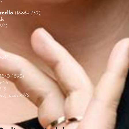
9)
rcello
(1686–1739)
de
893)
963)
(1840–1893)
n° 5
2, 3
nne], opus 47/6