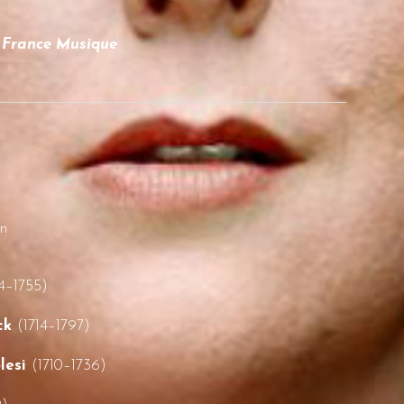
ur France Musique
in
4–1755)
uck
(1714–1797)
olesi
(1710–1736)