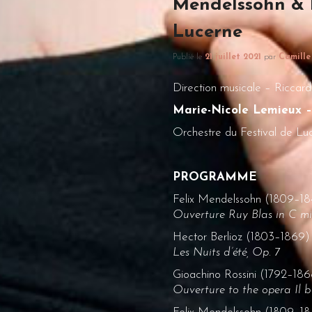
Mendelssohn & B
Lucerne
Publié le
21 juillet 2021
par
Camille
Direction musicale – Riccard
Marie-Nicole Lemieux 
Orchestre du Festival de Lu
PROGRAMME
Felix Mendelssohn (1809–18
Ouverture Ruy Blas in C mi
Hector Berlioz (1803–1869)
Les Nuits d’été, Op. 7
Gioachino Rossini (1792–18
Ouverture to the opera Il ba