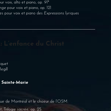
r voix, alto et piano, op. 91*
änge
pour voix et piano, op. 121
 pour voix et piano des
Expressions lyriques
: L’enfance du Christ
iquet
egill
 Sainte-Marie
ue de Montréal et le choeur de l’OSM.
t
, Trilogie sacrée, op. 25