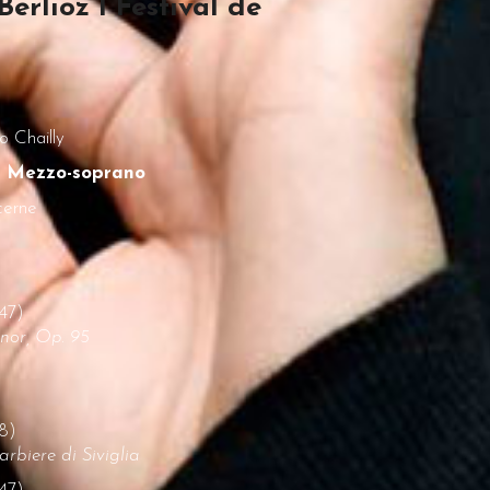
erlioz I Festival de
o Chailly
– Mezzo-soprano
cerne
47)
nor, Op. 95
68)
rbiere di Siviglia