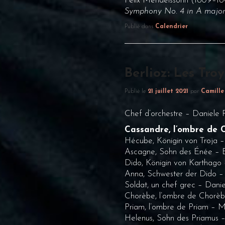
Felix Mendelssohn (1809–18
Symphony No. 4 in A major,
Publié dans
Calendrier
Berlioz: Les Tro
Publié le
21 juillet 2021
par
Camille
Chef d’orchestre – Daniele R
Cassandre, l’ombre de 
Hécube, Königin von Troja –
Ascagne, Sohn des Énée –
Dido, Königin von Karthago –
Anna, Schwester der Dido 
Soldat, un chef grec – Dani
Chorèbe, l’ombre de Chorè
Priam, l’ombre de Priam – Ma
Helenus, Sohn des Priamus 