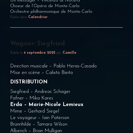
Un messager –
Vincenzo di Nocera
Choeur de l’Opéra de Monte-Carlo
Orchestre philharmonique de Monte-Carlo
Publié dans
Calendrier
Wagner: Siegfried
Publié le
4 septembre 2025
par
Camille
Direction musicale – Pablo Heras-Casado
Mise en scène – Calixto Bieito
DISTRIBUTION
Siegfried – Andreas Schager
Fafner – Mika Kares
Erda – Marie-Nicole Lemieux
Mime – Gerhard Siegel
Le voyageur – Iain Paterson
Brünnhilde – Tamara Wilson
Alberich – Brian Mulligan