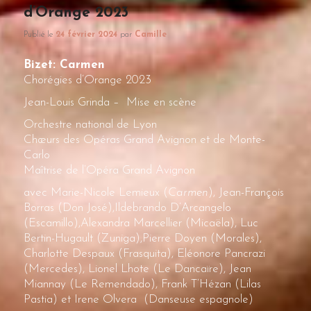
d’Orange 2023
Publié le
24 février 2024
par
Camille
Bizet: Carmen
Chorégies d’Orange 2023
Jean-Louis Grinda – Mise en scène
Orchestre national de Lyon
Chœurs des Opéras Grand Avignon et de Monte-
Carlo
Maîtrise de l’Opéra Grand Avignon
avec Marie-Nicole Lemieux (
Carmen
), Jean-François
Borras (Don José),Ildebrando D’Arcangelo
(Escamillo),Alexandra Marcellier (Micaëla), Luc
Bertin-Hugault (Zuniga),Pierre Doyen (Morales),
Charlotte Despaux (Frasquita), Eléonore Pancrazi
(Mercedes), Lionel Lhote (Le Dancaïre), Jean
Miannay (Le Remendado), Frank T’Hézan (Lilas
Pastia) et Irene Olvera (Danseuse espagnole)