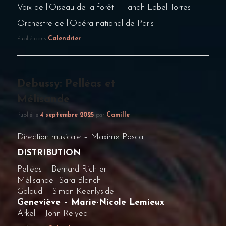
Voix de l’Oiseau de la forêt – Ilanah Lobel-Torres
Orchestre de l’Opéra national de Paris
Publié dans
Calendrier
Debussy: Pelléas et
Mélisande
Publié le
4 septembre 2025
par
Camille
Direction musicale – Maxime Pascal
DISTRIBUTION
Pelléas – Bernard Richter
Mélisande- Sara Blanch
Golaud – Simon Keenlyside
Geneviève – Marie-Nicole Lemieux
Arkel – John Relyea