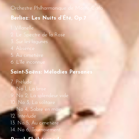
Orchestre Philharmonique de Monte-Carlo
Berlioz: Les Nuits d’Été, Op.7
1. Villanelle
2. Le Spectre de la Rose
3. Sur les lagunes
4. Absence
5. Au cimetière
6. L’île inconnue
Saint-Saëns: Mélodies Persanes
7. Prélude
8. No 1, La brise
9. No 2, La splendeur vide
10. No 3, La solitaire
11. No 4, Sabre en main
12. Interlude
13. No 5, Au cimetière
14. No 6, Tournoiement