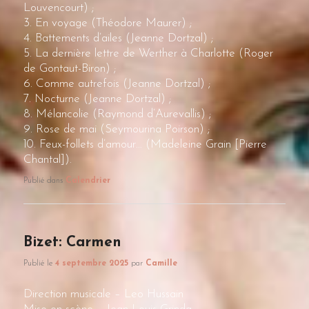
Louvencourt) ;
3. En voyage (Théodore Maurer) ;
4. Battements d’ailes (Jeanne Dortzal) ;
5. La dernière lettre de Werther à Charlotte (Roger
de Gontaut-Biron) ;
6. Comme autrefois (Jeanne Dortzal) ;
7. Nocturne (Jeanne Dortzal) ;
8. Mélancolie (Raymond d’Aurevallis) ;
9. Rose de mai (Seymourina Poirson) ;
10. Feux-follets d’amour… (Madeleine Grain [Pierre
Chantal]).
Publié dans
Calendrier
Bizet: Carmen
Publié le
4 septembre 2025
par
Camille
Direction musicale – Leo Hussain