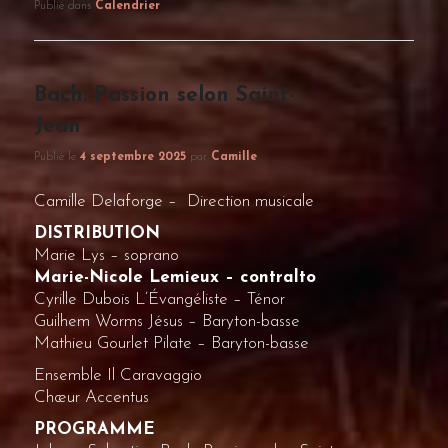
Publié dans
Calendrier
Bach: Passion selon Saint-
Jean
Publié le
4 septembre 2025
par
Camille
Camille Delaforge – Direction musicale
DISTRIBUTION
Marie Lys – soprano
Marie-Nicole Lemieux – contralto
Cyrille Dubois L’Évangéliste – Ténor
Guilhem Worms Jésus – Baryton-basse
Mathieu Gourlet Pilate – Baryton-basse
Ensemble Il Caravaggio
Chœur Accentus
PROGRAMME