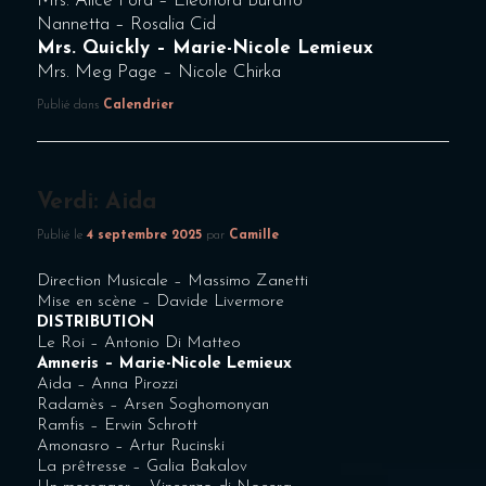
Mrs. Alice Ford – Eleonora Buratto
Nannetta – Rosalia Cid
Mrs. Quickly – Marie-Nicole Lemieux
Mrs. Meg Page – Nicole Chirka
Publié dans
Calendrier
Verdi: Aida
Publié le
4 septembre 2025
par
Camille
Direction Musicale –
Massimo Zanetti
Mise en scène –
Davide Livermore
DISTRIBUTION
Le Roi –
Antonio Di Matteo
Amneris –
Marie-Nicole Lemieux
Aida –
Anna Pirozzi
Radamès –
Arsen Soghomonyan
Ramfis –
Erwin Schrott
Amonasro –
Artur Rucinski
La prêtresse –
Galia Bakalov