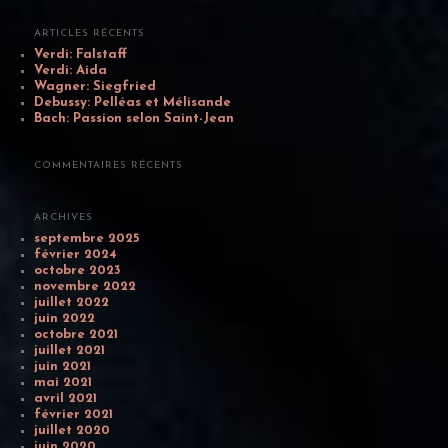
h
e
ARTICLES RÉCENTS
r
Verdi: Falstaff
c
Verdi: Aida
h
Wagner: Siegfried
e
Debussy: Pelléas et Mélisande
Bach: Passion selon Saint-Jean
COMMENTAIRES RÉCENTS
ARCHIVES
septembre 2025
février 2024
octobre 2023
novembre 2022
juillet 2022
juin 2022
octobre 2021
juillet 2021
juin 2021
mai 2021
avril 2021
février 2021
juillet 2020
juin 2020