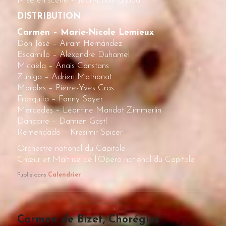
Mise en scène – Jean-Louis Grinda
DISTRIBUTION
Carmen – Marie-Nicole Lemieux
Don José – Airam Hernández
Escamillo – Alexandre Duhamel
Micaëla – Anaïs Constans
Zuniga – Adrien Mathonat
Morales – Pierre-Yves Cras
Frasquita – Fanny Soyer
Mercedes – Léontine Maridat Zimmerlin
Dancaire – Damien Gastl
Remendado – Kresimir Spicer
Orchestre national du Capitole
Chœur et Maîtrise de l’Opéra national du Capitole
Publié dans
Calendrier
Carmen de Bizet, Chorégies