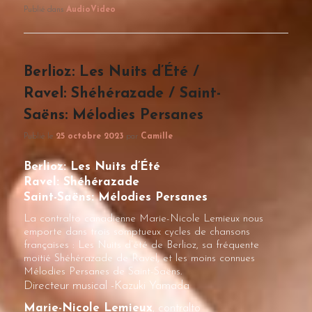
Publié dans
AudioVideo
Berlioz: Les Nuits d’Été /
Ravel: Shéhérazade / Saint-
Saëns: Mélodies Persanes
Publié le
25 octobre 2023
par
Camille
Berlioz: Les Nuits d’Été
Ravel: Shéhérazade
Saint-Saëns: Mélodies Persanes
La contralto canadienne Marie-Nicole Lemieux nous
emporte dans trois somptueux cycles de chansons
françaises : Les Nuits d’été de Berlioz, sa fréquente
moitié Shéhérazade de Ravel, et les moins connues
Mélodies Persanes de Saint-Saëns.
Directeur musical -Kazuki Yamada
Marie-Nicole Lemieux
, contralto