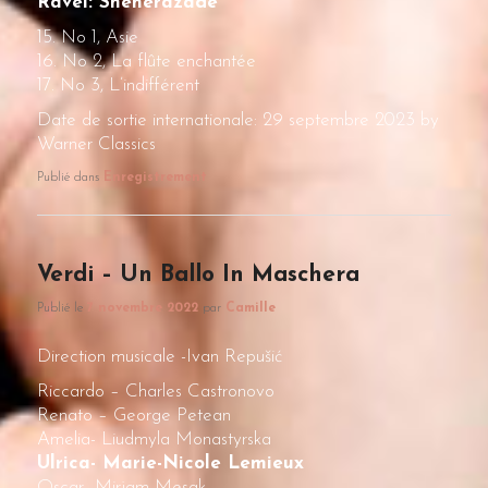
Ravel: Shéhérazade
15. No 1, Asie
16. No 2, La flûte enchantée
17. No 3, L’indifférent
Date de sortie internationale: 29 septembre 2023 by
Warner Classics
Publié dans
Enregistrement
Verdi – Un Ballo In Maschera
Publié le
7 novembre 2022
par
Camille
Direction musicale -Ivan Repušić
Riccardo – Charles Castronovo
Renato – George Petean
Amelia- Liudmyla Monastyrska
Ulrica- Marie-Nicole Lemieux
Oscar- Mirjam Mesak