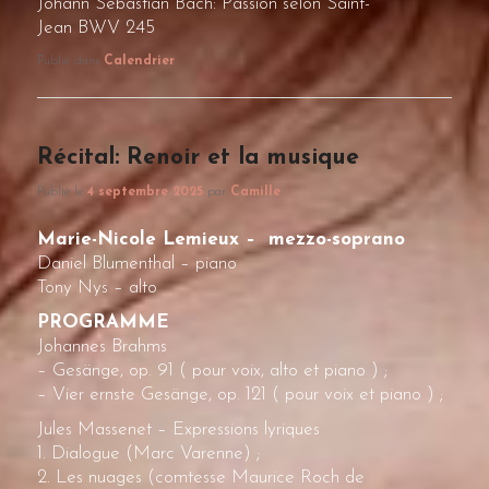
Johann Sebastian Bach: Passion selon Saint-
Jean BWV 245
Publié dans
Calendrier
Récital: Renoir et la musique
Publié le
4 septembre 2025
par
Camille
Marie-Nicole Lemieux – mezzo-soprano
Daniel Blumenthal – piano
Tony Nys – alto
PROGRAMME
Johannes Brahms
– Gesänge, op. 91 ( pour voix, alto et piano ) ;
– Vier ernste Gesänge, op. 121 ( pour voix et piano ) ;
Jules Massenet – Expressions lyriques
1. Dialogue (Marc Varenne) ;
2. Les nuages (comtesse Maurice Roch de