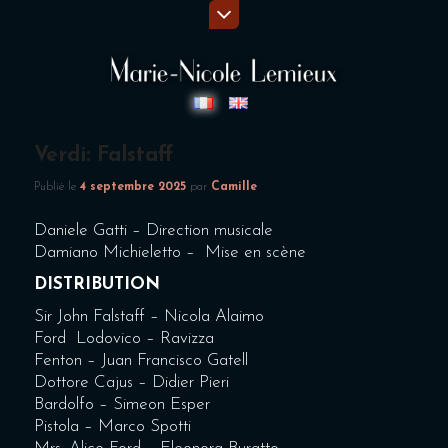
Verdi: Falstaff
Publié le
4 septembre 2025
par
Camille
Daniele Gatti – Direction musicale
Damiano Michieletto – Mise en scène
DISTRIBUTION
Sir John Falstaff – Nicola Alaimo
Ford Lodovico – Ravizza
Fenton – Juan Francisco Gatell
Dottore Cajus – Didier Pieri
Bardolfo – Simeon Esper
Pistola – Marco Spotti