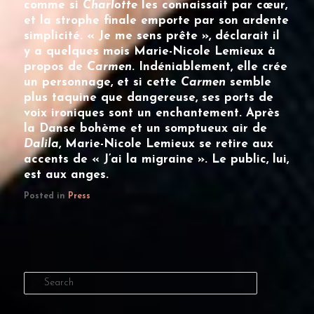
comme si
Charlotte
les connaissait par cœur,
et la strophe finale emporte par son ardente
simplicité. « Je me sens prête », déclarait il
y a quelques mois
Marie-Nicole Lemieux
à
propos de
Carmen
. Indéniablement, elle crée
un personnage, et si cette
Carmen
semble
plus taquine que dangereuse, ses ports de
voix ironiques sont un enchantement. Après
la Danse bohème et un somptueux air de
Dalila
,
Marie-Nicole Lemieux
se retire aux
accents de « J’ai la migraine ». Le public, lui,
est aux anges.
Posted in
Press
S
e
a
r