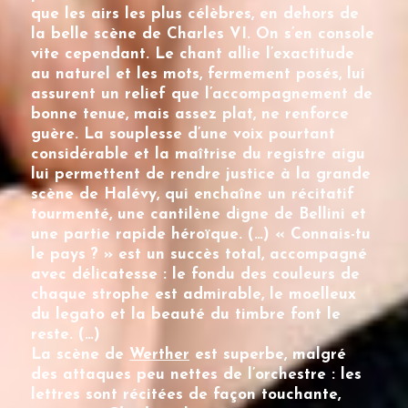
que les airs les plus célèbres, en dehors de
la belle scène de Charles VI. On s’en console
vite cependant. Le chant allie l’exactitude
au naturel et les mots, fermement posés, lui
assurent un relief que l’accompagnement de
bonne tenue, mais assez plat, ne renforce
guère. La souplesse d’une voix pourtant
considérable et la maîtrise du registre aigu
lui permettent de rendre justice à la grande
scène de Halévy, qui enchaîne un récitatif
tourmenté, une cantilène digne de Bellini et
une partie rapide héroïque. (…) « Connais-tu
le pays ? » est un succès total, accompagné
avec délicatesse : le fondu des couleurs de
chaque strophe est admirable, le moelleux
du legato et la beauté du timbre font le
reste. (…)
La scène de
Werther
est superbe, malgré
des attaques peu nettes de l’orchestre : les
lettres sont récitées de façon touchante,