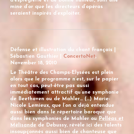
d’espièglerie et de bonne humeur, sont une
mine d’or que les directeurs d’opéras
seraient inspirés d’exploiter.
Défense et illustration du chant français |
Sébastien Gauthier |
ConcertoNet
,
November 18, 2010
Le Théâtre des Champs-Elysées est plein
alors que le programme n’est, sur le papier
en tout cas, peut-être pas aussi
immédiatement attractif qu’une symphonie
de Beethoven ou de Mahler… (…)
Marie-
Nicole Lemieux
, que l’on a déjà entendue
aussi bien dans le répertoire baroque que
dans les symphonies de Mahler ou
Pelléas et
Mélisande
de Debussy, révèle ici des talents
insoupçonnés aussi bien de chanteuse que