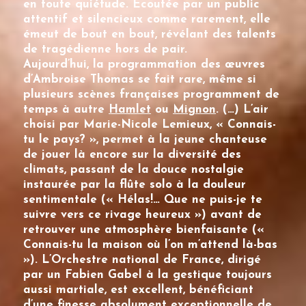
en toute quiétude. Ecoutée par un public
attentif et silencieux comme rarement, elle
émeut de bout en bout, révélant des talents
de tragédienne hors de pair.
Aujourd’hui, la programmation des œuvres
d’Ambroise Thomas se fait rare, même si
plusieurs scènes françaises programment de
temps à autre
Hamlet
ou
Mignon
. (…) L’air
choisi par
Marie-Nicole Lemieux
, « Connais-
tu le pays? », permet à la jeune chanteuse
de jouer là encore sur la diversité des
climats, passant de la douce nostalgie
instaurée par la flûte solo à la douleur
sentimentale (« Hélas!… Que ne puis-je te
suivre vers ce rivage heureux ») avant de
retrouver une atmosphère bienfaisante («
Connais-tu la maison où l’on m’attend là-bas
»). L’Orchestre national de France, dirigé
par un Fabien Gabel à la gestique toujours
aussi martiale, est excellent, bénéficiant
d’une finesse absolument exceptionnelle de