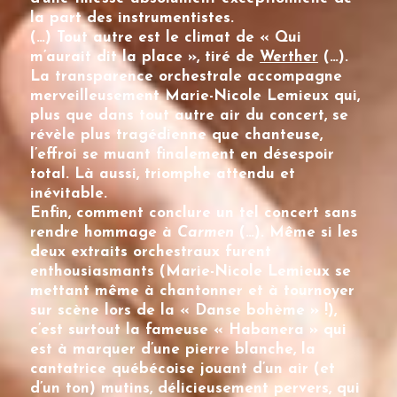
la part des instrumentistes.
(…) Tout autre est le climat de « Qui
m’aurait dit la place », tiré de
Werther
(…).
La transparence orchestrale accompagne
merveilleusement
Marie-Nicole Lemieux
qui,
plus que dans tout autre air du concert, se
révèle plus tragédienne que chanteuse,
l’effroi se muant finalement en désespoir
total. Là aussi, triomphe attendu et
inévitable.
Enfin, comment conclure un tel concert sans
rendre hommage à
Carmen
(…). Même si les
deux extraits orchestraux furent
enthousiasmants (
Marie-Nicole Lemieux
se
mettant même à chantonner et à tournoyer
sur scène lors de la « Danse bohème » !),
c’est surtout la fameuse « Habanera » qui
est à marquer d’une pierre blanche, la
cantatrice québécoise jouant d’un air (et
d’un ton) mutins, délicieusement pervers, qui