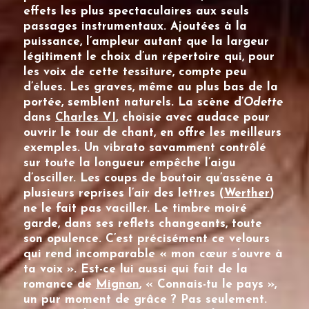
effets les plus spectaculaires aux seuls
passages instrumentaux. Ajoutées à la
puissance, l’ampleur autant que la largeur
légitiment le choix d’un répertoire qui, pour
les voix de cette tessiture, compte peu
d’élues. Les graves, même au plus bas de la
portée, semblent naturels. La scène d’
Odette
dans
Charles VI
, choisie avec audace pour
ouvrir le tour de chant, en offre les meilleurs
exemples. Un vibrato savamment contrôlé
sur toute la longueur empêche l’aigu
d’osciller. Les coups de boutoir qu’assène à
plusieurs reprises l’air des lettres (
Werther
)
ne le fait pas vaciller. Le timbre moiré
garde, dans ses reflets changeants, toute
son opulence. C’est précisément ce velours
qui rend incomparable « mon cœur s’ouvre à
ta voix ». Est-ce lui aussi qui fait de la
romance de
Mignon
, « Connais-tu le pays »,
un pur moment de grâce ? Pas seulement.