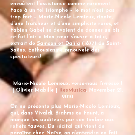
envoûtent l’assistance comme rarement.
Face à un tel triomphe – le mot n’est pas
trop fort –
Marie-Nicole Lemieux
, riante,
d’une fraîcheur et d’une simplicité rares, et
Fabien Gabel se devaient de donner un bis :
ce fut l’air « Mon cœur s’ouvre à toi »,
extrait de
Samson et Dalila
(1877) de Saint-
Saëns. Enthousiasme renouvelé des
spectateurs!
Marie-Nicole Lemieux, verse-nous l’ivresse !
| Olivier Mabille |
ResMusica
, November 21,
2010
On ne présente plus
Marie-Nicole Lemieux
,
qui, dans Vivaldi, Brahms ou Fauré, a
marqué les auditeurs par son timbre aux
reflets fauves. Du récital qui vient de
paraître chez Naïve, on n’entendra en fait