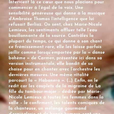
Intervient là ce cœur que nous placions pour
commencer à l’égal de la voix. Une
sensibilité généreuse qui donne à la musique
d’Ambroise Thomas l’intelligence que lui
refusait Berlioz. On sent, chez
Marie-Nicole
Lemieux
, les sentiments affluer telle l’eau
bouillonnante de la source. Contrôlés la
plupart du temps, ce qui donne à son chant
ce frémissement rare, elle les laisse parfois
jaillir comme lorsqu’emportée par la « danse
bohème » de
Carmen
, présentée ici dans sa
version instrumentale, elle bondit de sa
chaise pour en chanter avec l’orchestre les
dernières mesures. Une même vitalité
parcourt la « Habanera ». (…) Enfin, on le
redit car les couplets de la migraine de La
fille du tambour-major – dédiée par
Marie-
Nicole Lemieux
à toutes les femmes dans la
salle – le confirment, les talents comiques de
la chanteuse, un mélange gourmand