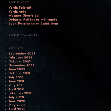
c
RECENT POSTS
h
Verdi: Falstaff
Verdi: Aida
Wagner: Siegfried
Debussy: Pelléas et Mélisande
Bach: Passion selon Saint-Jean
RECENT COMMENTS
ARCHIVES
September 2025
February 2024
October 2023
November 2022
June 2022
October 2021
July 2021
June 2021
May 2021
April 2021
February 2021
July 2020
June 2020
May 2020
April 2020