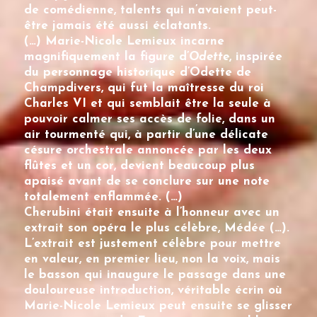
de comédienne, talents qui n’avaient peut-
être jamais été aussi éclatants.
(…)
Marie-Nicole Lemieux
incarne
magnifiquement la figure d’
Odette
, inspirée
du personnage historique d’Odette de
Champdivers, qui fut la maîtresse du roi
Charles VI et qui semblait être la seule à
pouvoir calmer ses accès de folie, dans un
air tourmenté qui, à partir d’une délicate
césure orchestrale annoncée par les deux
flûtes et un cor, devient beaucoup plus
apaisé avant de se conclure sur une note
totalement enflammée. (…)
Cherubini était ensuite à l’honneur avec un
extrait son opéra le plus célèbre, Médée (…).
L’extrait est justement célèbre pour mettre
en valeur, en premier lieu, non la voix, mais
le basson qui inaugure le passage dans une
douloureuse introduction, véritable écrin où
Marie-Nicole Lemieux
peut ensuite se glisser