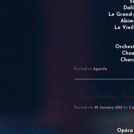
S
Dali
Le Grand-
Abimé
Le Viei
Orches
Choe
Chor
Posted in
Agenda
Saint-Saëns: Sam
Posted on
25 January 2015
by
Ca
Opéra 