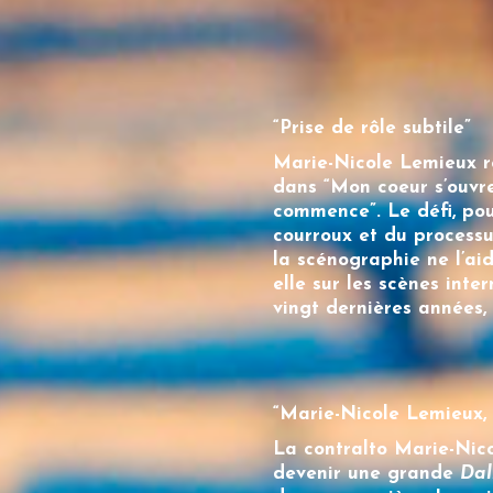
“Prise de rôle subtile”
Marie-Nicole Lemieux
r
dans “Mon coeur s’ouvre
commence”. Le défi, pou
courroux et du processu
la scénographie ne l’ai
elle sur les scènes int
vingt dernières années,
“
Marie-Nicole Lemieux
,
La contralto
Marie-Nic
devenir une grande
Dal