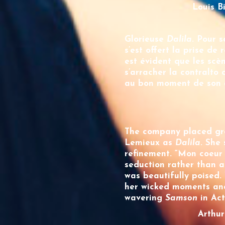
Louis B
Glorieuse
Dalila
. Pour 
s’est offert la prise de 
est évident que les sc
s’arracher la contralto
au bon moment de son é
The company placed gre
Lemieux
as
Dalila
. She
refinement. “Mon coeur s
seduction rather than a
was beautifully poised.
her wicked moments and 
wavering
Samson
in Act
Arthur