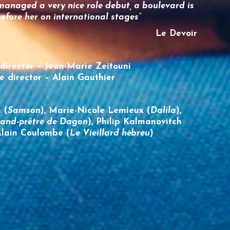
anaged a very nice role debut, a boulevard is
efore her on international stages”
Le Devoir
director – Jean-Marie Zeitouni
e director – Alain Gauthier
 (
Samson
), Marie-Nicole Lemieux (
Dalila
),
and-prêtre de Dagon
), Philip Kalmanovitch
 Alain Coulombe (
Le Vieillard hébreu
)