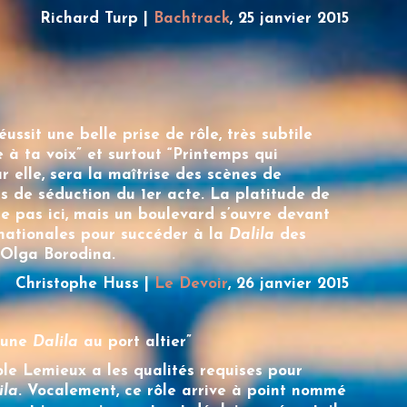
Richard Turp |
Bachtrack
, 25 janvier 2015
éussit une belle prise de rôle, très subtile
 à ta voix” et surtout “Printemps qui
r elle, sera la maîtrise des scènes de
s de séduction du 1er acte. La platitude de
de pas ici, mais un boulevard s’ouvre devant
ernationales pour succéder à la
Dalila
des
 Olga Borodina.
Christophe Huss |
Le Devoir
, 26 janvier 2015
 une
Dalila
au port altier”
ole Lemieux
a les qualités requises pour
ila
. Vocalement, ce rôle arrive à point nommé