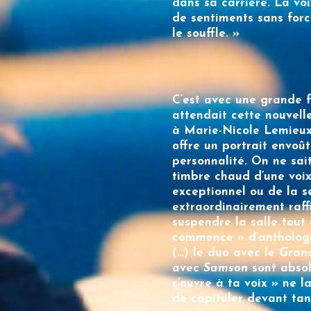
dans sa carrière. La vo
de sentiments sans force
le souffle. »
C’est avec une grande f
attendait cette nouvel
à
Marie-Nicole Lemieu
offre un portrait envoû
personnalité. On ne sai
timbre chaud d’une voix
exceptionnel ou de la s
extraordinairement raffi
suspendre la salle tout
commence » d’anthologie
(…) le duo avec le
Grand
avec
Samson
sont absol
s’ouvre à ta voix » ne 
de capituler devant tan