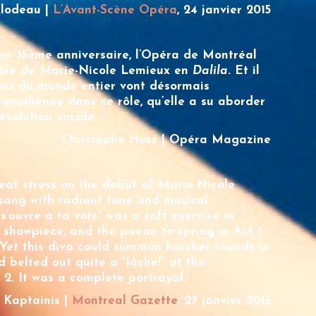
ilodeau |
L’Avant-Scène Opéra
, 24 janvier 2015
son 35ème anniversaire, l’Opéra de Montréal
rôle de
Marie-Nicole Lemieux
en
Dalila
. Et il
ènes du monde entier vont désormais
 canadienne dans ce rôle, qu’elle a su aborder
volution vocale.
Christophe Huss | Opéra Magazine
at stress on the debut of
Marie-Nicole
 sang with radiant tone and musical
’ouvre à ta voix” was a soft exercise in
 showpiece, and the paean to spring in Act 1
 Yet this diva could summon harsher sounds in
belted out quite a “lâche!” at the
 2. It was a complete portrayal.
 Kaptainis |
Montreal Gazette
, 27 janvier 2015