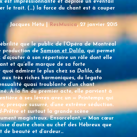
ix est impressionnante et déploie un éventail
r le trait. (…) la force du chant est à couper
Jacques Hétu |
ResMusica
, 27 janvier 2015
ébrilité que le public de l’Opéra de Montréal
le production de
Samson et Dalila
, qui permet
x
d’ajouter à son répertoire un rôle dont elle
tant et qu’elle marque de sa forte
t quoi admirer le plus chez sa
Dalila
, du
 aux très riches harmoniques, du legato
ensualité quasi troublante d’un chant
né. À la fin du premier acte, elle parvient à
 entière à ses lèvres avec un « Printemps qui
, presque susurré, d’une extrême séduction.
-Prêtre
et surtout la grande scène
ument magistraux. Ensorcelant, « Mon cœur
laisse d’autre choix au chef des Hébreux que
t de beauté et d’ardeur…