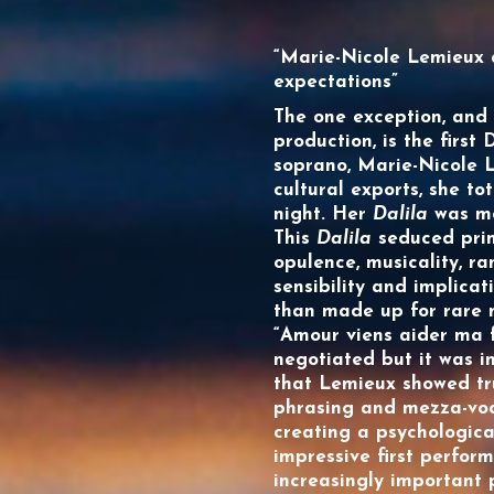
“Marie-Nicole Lemieux 
expectations”
The one exception, and 
production, is the first
soprano,
Marie-Nicole 
cultural exports, she t
night. Her
Dalila
was mo
This
Dalila
seduced princ
opulence, musicality, r
sensibility and implica
than made up for rare 
“Amour viens aider ma f
negotiated but it was i
that
Lemieux
showed tru
phrasing and mezza-voc
creating a psychologica
impressive first perform
increasingly important p