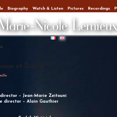
le
Biography
Watch & Listen
Pictures
Recordings
P
15
mson et Dalila
ille
director – Jean-Marie Zeitouni
e director – Alain Gauthier