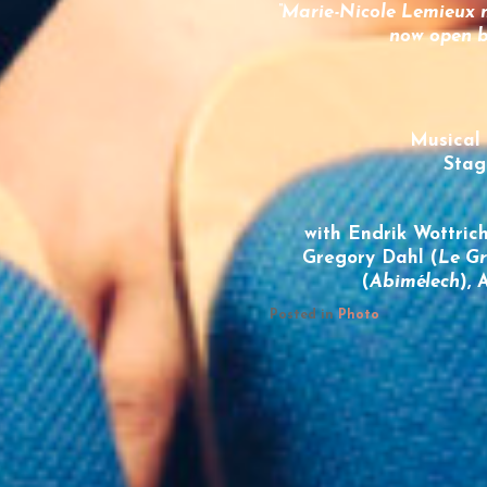
“
Marie-Nicole Lemieux
m
now open b
Musical 
Stag
with Endrik Wottrich
Gregory Dahl (
Le Gr
(
Abimélech
),
Posted in
Photo