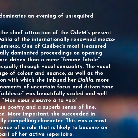
dominates an evening of unrequited
the chief attraction of the OdeM’s present
 Dalila of the internationally renowned mezzo-
Lemieux
. One of Québec’s most treasured
otally dominated proceedings on opening
re driven than a mere “femme fatale”.
ipally through vocal sensuality. The vocal
ange of colour and nuance, as well as the
tion with which she imbued her
Dalila
, more
moments of uncertain focus and driven tone.
aiblesse” was beautifully scaled and well
n “Mon cœur s’œuvre à ta voix”
e poetry and a superb sense of line,
e. More important, she succeeded in
lly compelling character. This was a most
ance of a role that is likely to become an
art of her active repertoire.