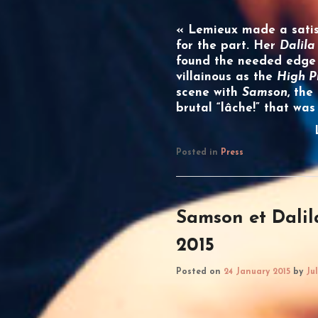
«
Lemieux
made a satis
for the part. Her
Dalila
found the needed edge f
villainous as the
High P
scene with
Samson
, the
brutal “lâche!” that was
Posted in
Press
Samson et Dalil
2015
Posted on
24 January 2015
by
Ju