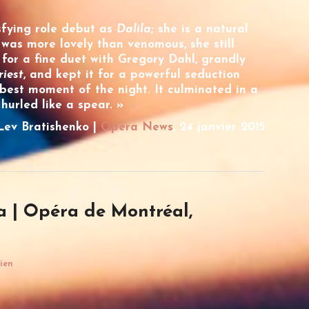
fying role debut as
Dalila
; she is a natural
was more lovely than venomous, she still
or a fine duet with Gregory Dahl, grandly
riest
, and kept it for a powerful seduction
 best moment of the night. It culminated in a
 hurled like a spear. »
Lev Bratishenko |
Opera News
, 24 janvier 2015
a | Opéra de Montréal,
lien