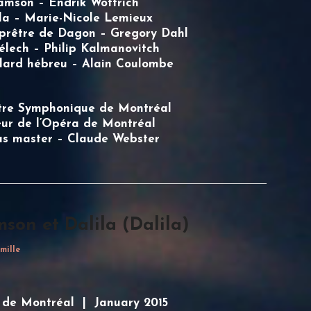
amson – Endrik Wottrich
la –
Marie-Nicole Lemieux
prêtre de Dagon – Gregory Dahl
lech – Philip Kalmanovitch
llard hébreu – Alain Coulombe
tre Symphonique de Montréal
ur de l’Opéra de Montréal
us master – Claude Webster
son et Dalila (Dalila)
mille
de Montréal | January 2015